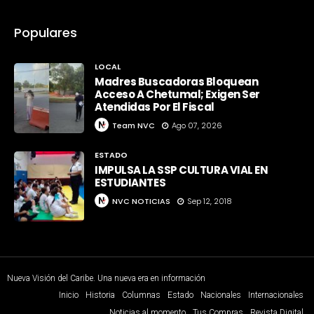
Populares
LOCAL
Madres Buscadoras Bloquean
Acceso A Chetumal; Exigen Ser
Atendidas Por El Fiscal
Team NVC
Ago 07, 2026
ESTADO
IMPULSA LA SSP CULTURA VIAL EN
ESTUDIANTES
NVC NOTICIAS
Sep 12, 2018
Nueva Visión del Caribe. Una nueva era en información
Inicio
Historia
Columnas
Estado
Nacionales
Internacionales
Noticias al momento
Tus Compras
Revista Digital