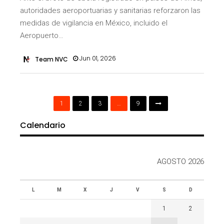
autoridades aeroportuarias y sanitarias reforzaron las
medidas de vigilancia en México, incluido el
Aeropuerto…
Jun 01, 2026
Team NVC
1
2
3
…
9
Calendario
AGOSTO 2026
L
M
X
J
V
S
D
1
2