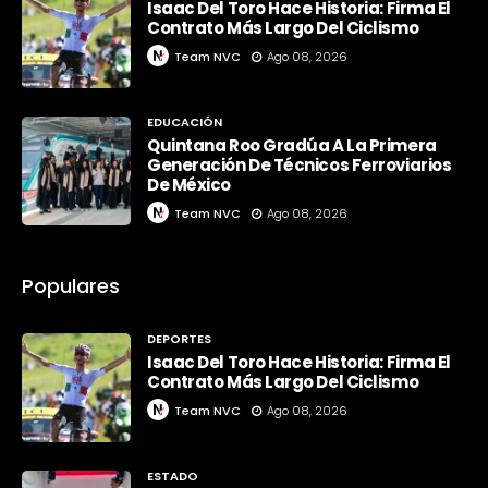
Isaac Del Toro Hace Historia: Firma El
Contrato Más Largo Del Ciclismo
Team NVC
Ago 08, 2026
EDUCACIÓN
Quintana Roo Gradúa A La Primera
Generación De Técnicos Ferroviarios
De México
Team NVC
Ago 08, 2026
Populares
DEPORTES
Isaac Del Toro Hace Historia: Firma El
Contrato Más Largo Del Ciclismo
Team NVC
Ago 08, 2026
ESTADO