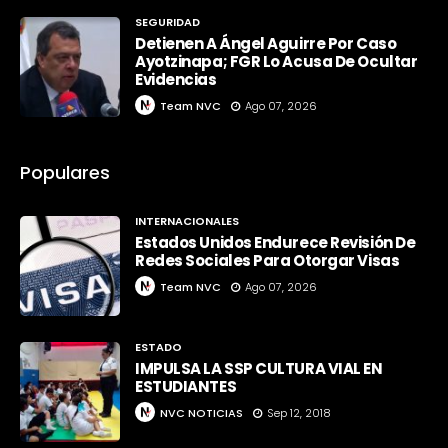
SEGURIDAD
Detienen A Ángel Aguirre Por Caso
Ayotzinapa; FGR Lo Acusa De Ocultar
Evidencias
Team NVC
Ago 07, 2026
Populares
INTERNACIONALES
Estados Unidos Endurece Revisión De
Redes Sociales Para Otorgar Visas
Team NVC
Ago 07, 2026
ESTADO
IMPULSA LA SSP CULTURA VIAL EN
ESTUDIANTES
NVC NOTICIAS
Sep 12, 2018