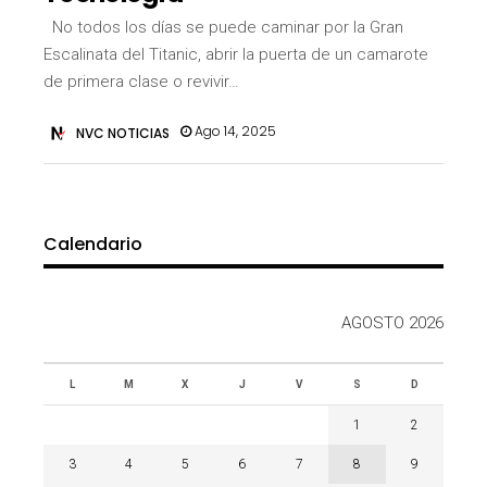
No todos los días se puede caminar por la Gran
Escalinata del Titanic, abrir la puerta de un camarote
de primera clase o revivir…
Ago 14, 2025
NVC NOTICIAS
Calendario
AGOSTO 2026
L
M
X
J
V
S
D
1
2
3
4
5
6
7
8
9