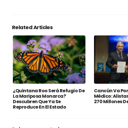
Related Articles
¿Quintana Roo Será Refugio De
Cancún Va Por
La Mariposa Monarca?
Médico: Alista
Descubren Que Ya Se
270 Millones D
Reproduce En El Estado