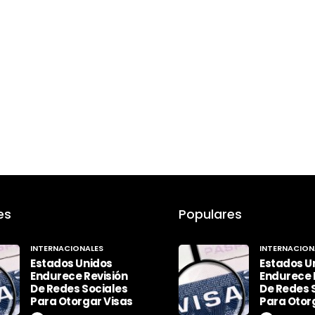
es
Populares
INTERNACIONALES
INTERNACION
Estados Unidos
Estados U
Endurece Revisión
Endurece 
De Redes Sociales
De Redes 
Para Otorgar Visas
Para Otor