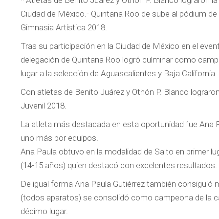
* Atletas de Benito Juárez y Othón P. Blanco lograron la 
Ciudad de México.- Quintana Roo de sube al pódium d
Gimnasia Artística 2018.
Tras su participación en la Ciudad de México en el event
delegación de Quintana Roo logró culminar como camp
lugar a la selección de Aguascalientes y Baja California.
Con atletas de Benito Juárez y Othón P. Blanco lograron 
Juvenil 2018.
La atleta más destacada en esta oportunidad fue Ana Pa
uno más por equipos.
Ana Paula obtuvo en la modalidad de Salto en primer lu
(14-15 años) quien destacó con excelentes resultados.
De igual forma Ana Paula Gutiérrez también consiguió me
(todos aparatos) se consolidó como campeona de la cat
décimo lugar.