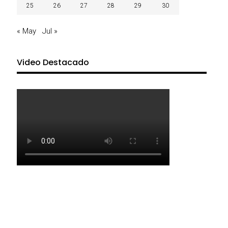
25
26
27
28
29
30
« May
Jul »
Video Destacado