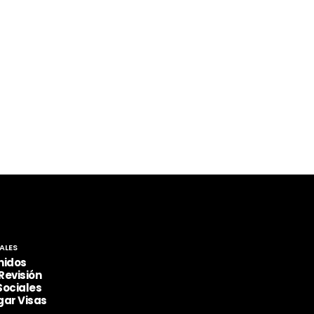
ALES
nidos
Revisión
Sociales
gar Visas