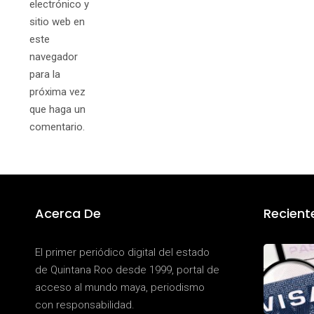
electrónico y
sitio web en
este
navegador
para la
próxima vez
que haga un
comentario.
Acerca De
Recient
El primer periódico digital del estado
de Quintana Roo desde 1999, portal de
acceso al mundo maya, periodismo
con responsabilidad.