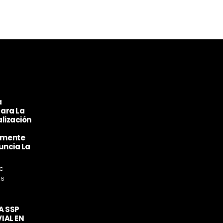
a
ara La
lización
amente
uncia La
C
26
A SSP
IAL EN