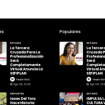
es
Populares
ESTADO
ESTADO
La Tercera
La Tercer
Cruzada Para La
Cruzada P
Profesionalización
Profesiona
Será
Será
Completamente
Complet
Virtual Anuncia La
Virtual An
SEFIPLAN
SEFIPLAN
Team NVC
Team NV
Ago 08, 2026
Ago 08, 20
DEPORTES
ESTADO
Isaac Del Toro
IMPULSA L
Hace Historia:
CULTURA V