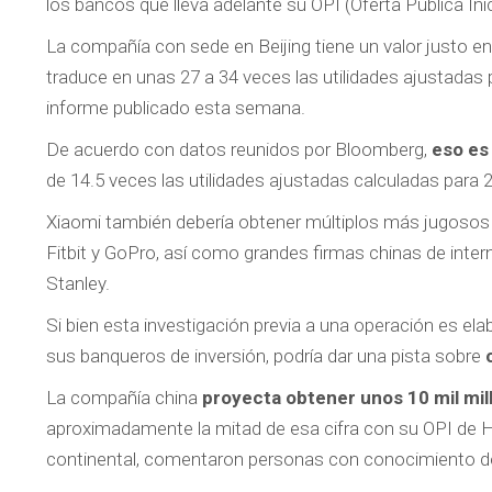
los bancos que lleva adelante su OPI (Oferta Pública In
La compañía con sede en Beijing tiene un valor justo en
traduce en unas 27 a 34 veces las utilidades ajustadas
informe publicado esta semana.
De acuerdo con datos reunidos por Bloomberg,
eso es
de 14.5 veces las utilidades ajustadas calculadas para 
Xiaomi también debería obtener múltiplos más jugosos q
Fitbit y GoPro, así como grandes firmas chinas de int
Stanley.
Si bien esta investigación previa a una operación es el
sus banqueros de inversión, podría dar una pista sobre
La compañía china
proyecta obtener unos 10 mil mil
aproximadamente la mitad de esa cifra con su OPI de H
continental, comentaron personas con conocimiento d