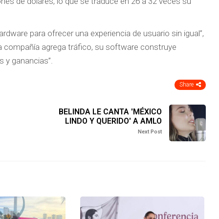
ones de dólares, lo que se traduce en 26 a 32 veces su
hardware para ofrecer una experiencia de usuario sin igual”,
a compañía agrega tráfico, su software construye
s y ganancias”.
Share
BELINDA LE CANTA 'MÉXICO
LINDO Y QUERIDO' A AMLO
Next Post