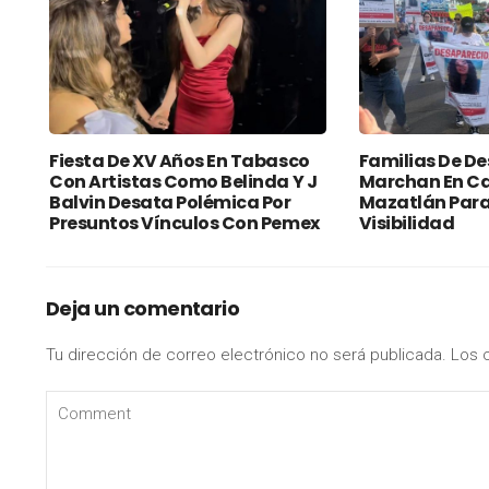
Fiesta De XV Años En Tabasco
Familias De D
Con Artistas Como Belinda Y J
Marchan En Ca
Balvin Desata Polémica Por
Mazatlán Para 
Presuntos Vínculos Con Pemex
Visibilidad
Deja un comentario
Tu dirección de correo electrónico no será publicada.
Los 