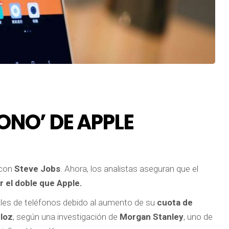
ONO’ DE APPLE
 con
Steve Jobs
. Ahora, los analistas aseguran que el
r el doble que Apple.
les de teléfonos debido al aumento de su
cuota de
loz
, según una investigación de
Morgan Stanley
, uno de