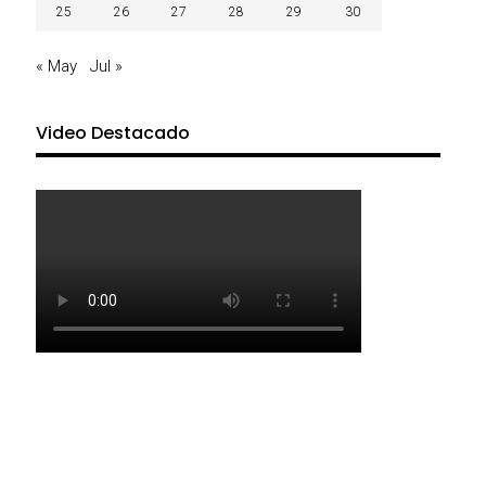
25
26
27
28
29
30
« May
Jul »
Video Destacado