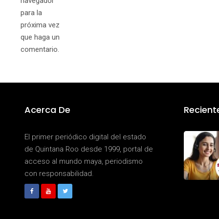
navegador
para la
próxima vez
que haga un
comentario.
Acerca De
Recient
El primer periódico digital del estado
de Quintana Roo desde 1999, portal de
acceso al mundo maya, periodismo
con responsabilidad.