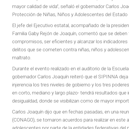
mayor calidad de vida”, señaló el gobernador Carlos Joaq
Protección de Niñas, Niños y Adolescentes del Estado
El jefe del Ejecutivo estatal, acompañado de la presiden
Familia Gaby Rejón de Joaquín, comentó que se deben 
compromisos, ser eficientes y alcanzar los indicadores
delitos que se cometen contra niñas, niños y adolescent
maltrato.
Durante el evento realizado en el auditorio de la Escuela
gobernador Carlos Joaquín reiteró que el SIPINNA deja en
injerencia los tres niveles de gobierno y los tres podere
en corto, mediano y largo plazo- tendrá resultados que i
desigualdad, donde se visibilizan como de mayor importa
Carlos Joaquín dijo que en fechas pasadas, en una reu
(CONAGO), se tomaron acuerdos para realizar en este añ
adolescentes por parte de la entidades federativas del p