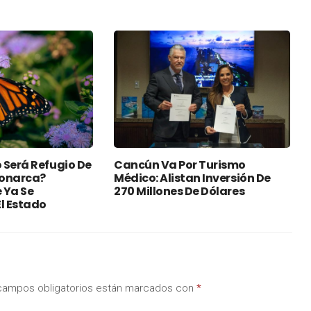
 Será Refugio De
Cancún Va Por Turismo
Monarca?
Médico: Alistan Inversión De
 Ya Se
270 Millones De Dólares
l Estado
campos obligatorios están marcados con
*