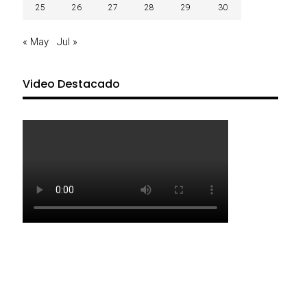
25
26
27
28
29
30
« May
Jul »
Video Destacado