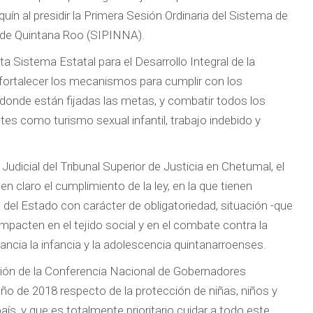
uín al presidir la Primera Sesión Ordinaria del Sistema de
 de Quintana Roo (SIPINNA).
ta Sistema Estatal para el Desarrollo Integral de la
fortalecer los mecanismos para cumplir con los
 donde están fijadas las metas, y combatir todos los
es como turismo sexual infantil, trabajo indebido y
 Judicial del Tribunal Superior de Justicia en Chetumal, el
 claro el cumplimiento de la ley, en la que tienen
s del Estado con carácter de obligatoriedad, situación -que
mpacten en el tejido social y en el combate contra la
ncia la infancia y la adolescencia quintanarroenses.
nión de la Conferencia Nacional de Gobernadores
o de 2018 respecto de la protección de niñas, niños y
aís, y que es totalmente prioritario cuidar a todo este