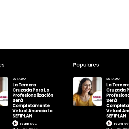
es
Populares
ESTADO
ESTADO
La Tercera
La Tercer
Cruzada Para La
Cruzada P
Profesionalización
Profesiona
Será
Será
Completamente
Complet
Virtual Anuncia La
Virtual An
SEFIPLAN
SEFIPLAN
Team NVC
Team NV