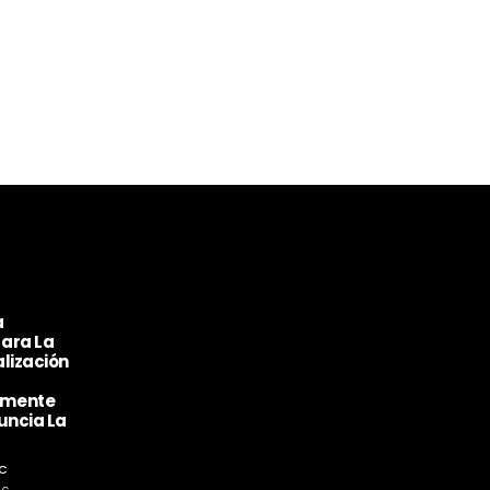
a
ara La
lización
amente
uncia La
C