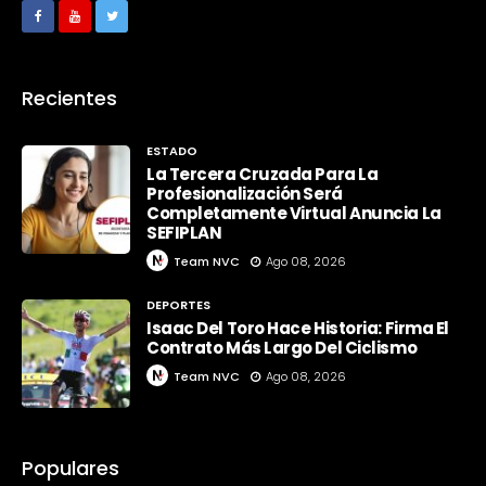
Recientes
ESTADO
La Tercera Cruzada Para La
Profesionalización Será
Completamente Virtual Anuncia La
SEFIPLAN
Team NVC
Ago 08, 2026
DEPORTES
Isaac Del Toro Hace Historia: Firma El
Contrato Más Largo Del Ciclismo
Team NVC
Ago 08, 2026
Populares