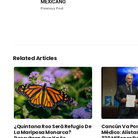
MEXICANO.
Previous Post
Related Articles
¿Quintana Roo Será Refugio De
Cancún Va Por
La Mariposa Monarca?
Médico: Alista