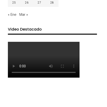
25
26
27
28
« Ene
Mar »
Video Destacado