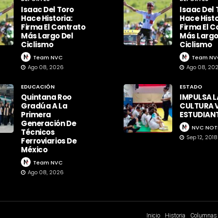
Isaac Del Toro
Isaac Del 
Hace Historia:
Hace Histo
Firma El Contrato
Firma El C
Más Largo Del
Más Largo
Ciclismo
Ciclismo
Team NVC
Team NV
Ago 08, 2026
Ago 08, 20
EDUCACIÓN
ESTADO
Quintana Roo
IMPULSA L
Gradúa A La
CULTURA V
Primera
ESTUDIAN
Generación De
NVC NOT
Técnicos
Sep 12, 2018
Ferroviarios De
México
Team NVC
Ago 08, 2026
Inicio
Historia
Columnas