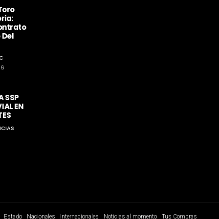
Toro
ria:
ontrato
 Del
C
26
A SSP
IAL EN
TES
ICIAS
Estado
Nacionales
Internacionales
Noticias al momento
Tus Compras