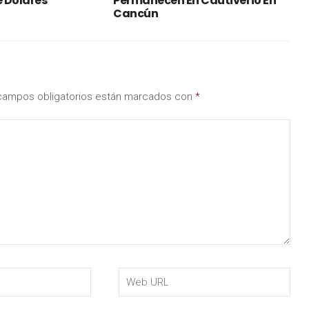
e Dólares
Permanecen En Cautiverio En
Cancún
campos obligatorios están marcados con
*