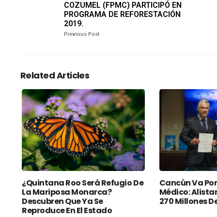
COZUMEL (FPMC) PARTICIPÓ EN
PROGRAMA DE REFORESTACIÓN
2019.
Previous Post
Related Articles
¿Quintana Roo Será Refugio De
Cancún Va Por
La Mariposa Monarca?
Médico: Alista
Descubren Que Ya Se
270 Millones D
Reproduce En El Estado