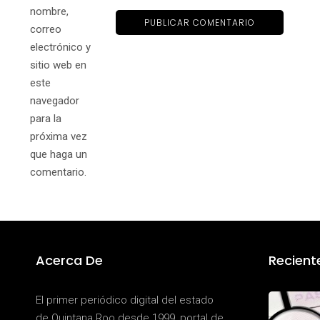
nombre,
correo
electrónico y
sitio web en
este
navegador
para la
próxima vez
que haga un
comentario.
Acerca De
Recient
El primer periódico digital del estado
de Quintana Roo desde 1999, portal de