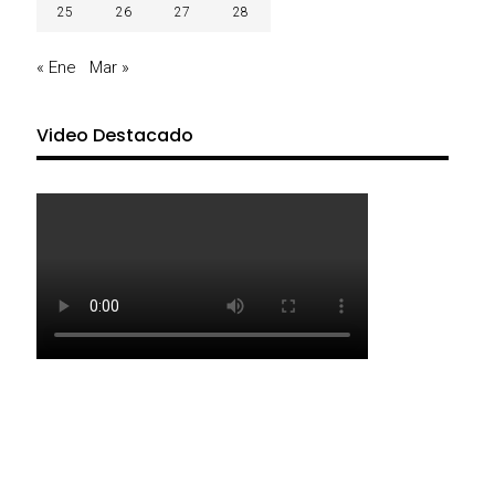
25
26
27
28
« Ene
Mar »
Video Destacado