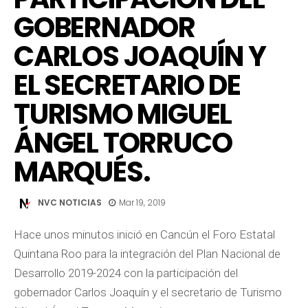
GOBERNADOR
CARLOS JOAQUÍN Y
EL SECRETARIO DE
TURISMO MIGUEL
ÁNGEL TORRUCO
MARQUÉS.
NVC NOTICIAS
Mar 19, 2019
Hace unos minutos inició en Cancún el Foro Estatal
Quintana Roo para la integración del Plan Nacional de
Desarrollo 2019-2024 con la participación del
gobernador Carlos Joaquín y el secretario de Turismo