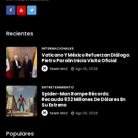
Recientes
INTERNACIONALES
Vaticano Y México Refuerzan Diálogo:
Pietro Parolin Inicia Visita Oficial
Team NVC
Ago 05, 2026
ENTRETENIMIENTO
Spider-Man Rompe Récords:
Recauda 932 Millones De Dólares En
Su Estreno
Team NVC
Ago 05, 2026
Populares