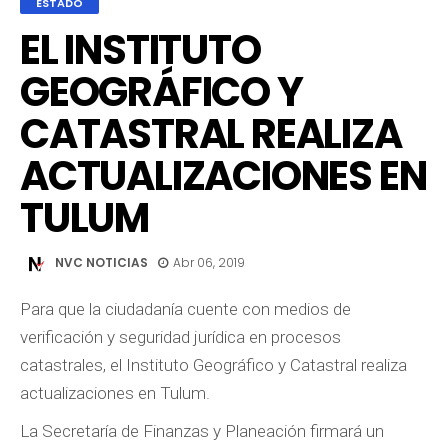
ESTADO
EL INSTITUTO
GEOGRÁFICO Y
CATASTRAL REALIZA
ACTUALIZACIONES EN
TULUM
NVC NOTICIAS
Abr 06, 2019
Para que la ciudadanía cuente con medios de
verificación y seguridad jurídica en procesos
catastrales, el Instituto Geográfico y Catastral realiza
actualizaciones en Tulum.
La Secretaría de Finanzas y Planeación firmará un