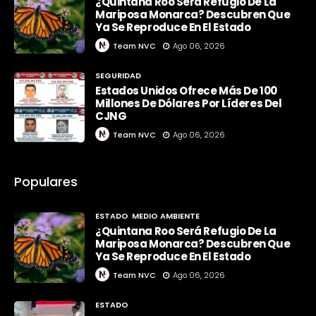
¿Quintana Roo Será Refugio De La
Mariposa Monarca? Descubren Que
Ya Se Reproduce En El Estado
Team NVC
Ago 06, 2026
SEGURIDAD
Estados Unidos Ofrece Más De 100
Millones De Dólares Por Líderes Del
CJNG
Team NVC
Ago 06, 2026
Populares
ESTADO
MEDIO AMBIENTE
¿Quintana Roo Será Refugio De La
Mariposa Monarca? Descubren Que
Ya Se Reproduce En El Estado
Team NVC
Ago 06, 2026
ESTADO