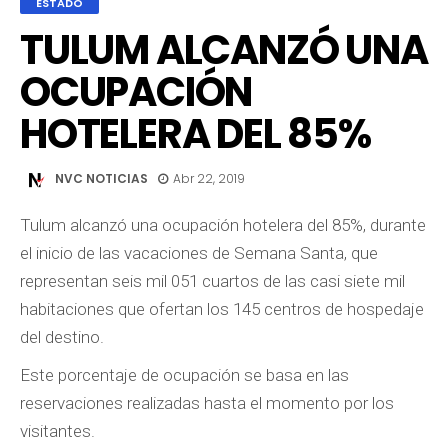
ESTADO
TULUM ALCANZÓ UNA
OCUPACIÓN
HOTELERA DEL 85%
NVC NOTICIAS
Abr 22, 2019
Tulum alcanzó una ocupación hotelera del 85%, durante
el inicio de las vacaciones de Semana Santa, que
representan seis mil 051 cuartos de las casi siete mil
habitaciones que ofertan los 145 centros de hospedaje
del destino.
Este porcentaje de ocupación se basa en las
reservaciones realizadas hasta el momento por los
visitantes.