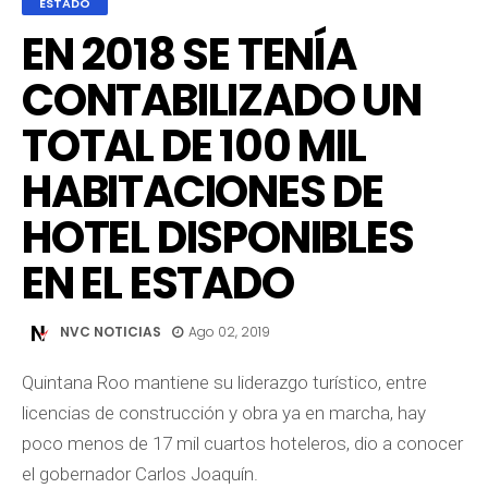
ESTADO
EN 2018 SE TENÍA
CONTABILIZADO UN
TOTAL DE 100 MIL
HABITACIONES DE
HOTEL DISPONIBLES
EN EL ESTADO
NVC NOTICIAS
Ago 02, 2019
Quintana Roo mantiene su liderazgo turístico, entre
licencias de construcción y obra ya en marcha, hay
poco menos de 17 mil cuartos hoteleros, dio a conocer
el gobernador Carlos Joaquín.