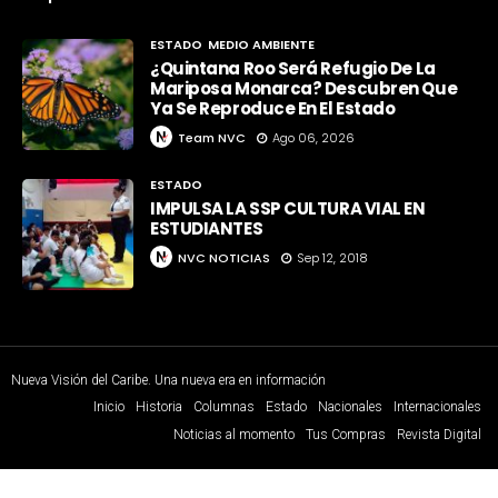
ESTADO
MEDIO AMBIENTE
¿Quintana Roo Será Refugio De La
Mariposa Monarca? Descubren Que
Ya Se Reproduce En El Estado
Team NVC
Ago 06, 2026
ESTADO
IMPULSA LA SSP CULTURA VIAL EN
ESTUDIANTES
NVC NOTICIAS
Sep 12, 2018
Nueva Visión del Caribe. Una nueva era en información
Inicio
Historia
Columnas
Estado
Nacionales
Internacionales
Noticias al momento
Tus Compras
Revista Digital