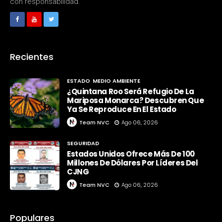
con responsabilidad.
Recientes
ESTADO
MEDIO AMBIENTE
¿Quintana Roo Será Refugio De La
Mariposa Monarca? Descubren Que
Ya Se Reproduce En El Estado
Team NVC
Ago 06, 2026
SEGURIDAD
Estados Unidos Ofrece Más De 100
Millones De Dólares Por Líderes Del
CJNG
Team NVC
Ago 06, 2026
Populares