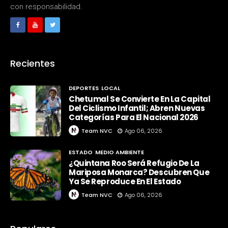
con responsabilidad.
Recientes
DEPORTES
LOCAL
Chetumal Se Convierte En La Capital
Del Ciclismo Infantil; Abren Nuevas
Categorías Para El Nacional 2026
Team NVC
Ago 06, 2026
ESTADO
MEDIO AMBIENTE
¿Quintana Roo Será Refugio De La
Mariposa Monarca? Descubren Que
Ya Se Reproduce En El Estado
Team NVC
Ago 06, 2026