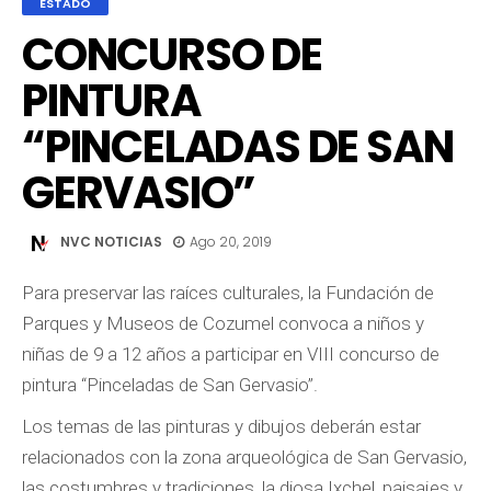
ESTADO
CONCURSO DE
PINTURA
“PINCELADAS DE SAN
GERVASIO”
NVC NOTICIAS
Ago 20, 2019
Para preservar las raíces culturales, la Fundación de
Parques y Museos de Cozumel convoca a niños y
niñas de 9 a 12 años a participar en VIII concurso de
pintura “Pinceladas de San Gervasio”.
Los temas de las pinturas y dibujos deberán estar
relacionados con la zona arqueológica de San Gervasio,
las costumbres y tradiciones, la diosa Ixchel, paisajes y