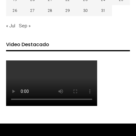
26
27
28
29
30
31
« Jul
Sep »
Video Destacado