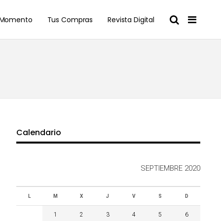
l Momento
Tus Compras
Revista Digital
Calendario
SEPTIEMBRE 2020
L
M
X
J
V
S
D
1
2
3
4
5
6