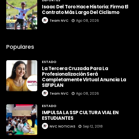
Isaac Del Toro Hace Historia: Firma El
Contrato Más Largo Del Ciclismo
Team NVC
Ago 08, 2026
Populares
ESTADO
La Tercera Cruzada Para La
Profesionalización Será
Completamente Virtual Anuncia La
SEFIPLAN
Team NVC
Ago 08, 2026
ESTADO
IMPULSA LA SSP CULTURA VIAL EN
ESTUDIANTES
NVC NOTICIAS
Sep 12, 2018