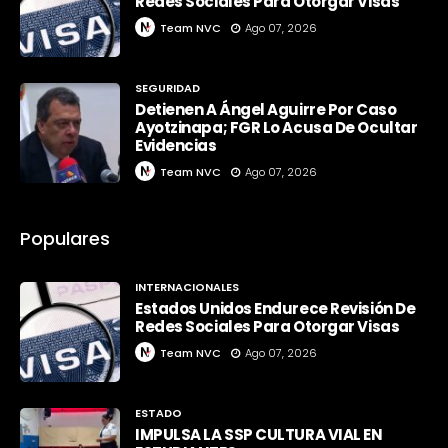
Redes Sociales Para Otorgar Visas
Team NVC
Ago 07, 2026
SEGURIDAD
Detienen A Ángel Aguirre Por Caso
Ayotzinapa; FGR Lo Acusa De Ocultar
Evidencias
Team NVC
Ago 07, 2026
Populares
INTERNACIONALES
Estados Unidos Endurece Revisión De
Redes Sociales Para Otorgar Visas
Team NVC
Ago 07, 2026
ESTADO
IMPULSA LA SSP CULTURA VIAL EN