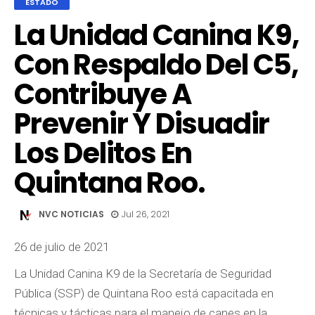
ESTADO
La Unidad Canina K9,
Con Respaldo Del C5,
Contribuye A
Prevenir Y Disuadir
Los Delitos En
Quintana Roo.
NVC NOTICIAS
Jul 26, 2021
26 de julio de 2021
La Unidad Canina K9 de la Secretaría de Seguridad
Pública (SSP) de Quintana Roo está capacitada en
técnicas y tácticas para el manejo de canes en la