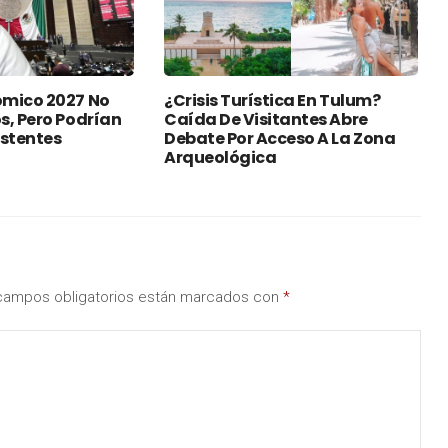
mico 2027 No
¿Crisis Turística En Tulum?
s, Pero Podrían
Caída De Visitantes Abre
istentes
Debate Por Acceso A La Zona
Arqueológica
campos obligatorios están marcados con
*