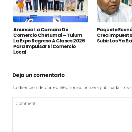
Anuncia La Camara De
Paquete Econó
Comercio Chetumal – Tulum
Crea Impuesto
La Expo Regreso A Clases 2026
Subir Los Ya Ex
Para Impulsar El Comercio
Local
Deja un comentario
Tu dirección de correo electrónico no será publicada.
Los 