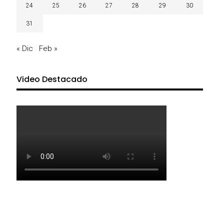
24
25
26
27
28
29
30
31
« Dic
Feb »
Video Destacado