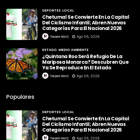
DEPORTES
LOCAL
Chetumal Se Convierte En La Capital
Del Ciclismo Infantil; Abren Nuevas
Categorías Para El Nacional 2026
Team NVC
Ago 06, 2026
ESTADO
MEDIO AMBIENTE
¿Quintana Roo Será Refugio De La
Mariposa Monarca? Descubren Que
Ya Se Reproduce En El Estado
Team NVC
Ago 06, 2026
Populares
DEPORTES
LOCAL
Chetumal Se Convierte En La Capital
Del Ciclismo Infantil; Abren Nuevas
Categorías Para El Nacional 2026
Team NVC
Ago 06, 2026