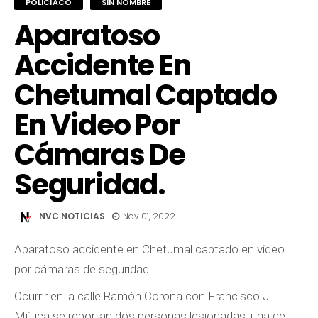
POLICÍACO
SIN NOMBRE
Aparatoso
Accidente En
Chetumal Captado
En Video Por
Cámaras De
Seguridad.
NVC NOTICIAS
Nov 01, 2022
Aparatoso accidente en Chetumal captado en video
por cámaras de seguridad.
Ocurrir en la calle Ramón Corona con Francisco J.
Mújica se reportan dos personas lesionadas, una de