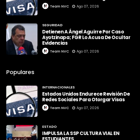
Team NVC
Ago 07, 2026
SEGURIDAD
Detienen A Ángel Aguirre Por Caso
Ayotzinapa; FGR Lo Acusa De Ocultar
Evidencias
Team NVC
Ago 07, 2026
Populares
INTERNACIONALES
Estados Unidos Endurece Revisión De
Redes Sociales Para Otorgar Visas
Team NVC
Ago 07, 2026
ESTADO
IMPULSA LA SSP CULTURA VIAL EN
ESTUDIANTES