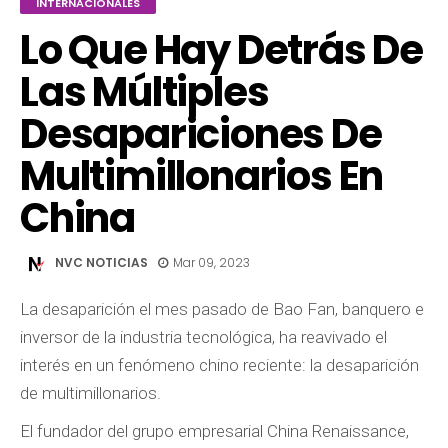
INTERNACIONALES
Lo Que Hay Detrás De
Las Múltiples
Desapariciones De
Multimillonarios En
China
NVC NOTICIAS
Mar 09, 2023
La desaparición el mes pasado de Bao Fan, banquero e
inversor de la industria tecnológica, ha reavivado el
interés en un fenómeno chino reciente: la desaparición
de multimillonarios.
El fundador del grupo empresarial China Renaissance,