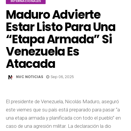
INTERNACIONALES
Maduro Advierte
Estar Listo Para Una
“etapa Armada” Si
Venezuela Es
Atacada
NVC NOTICIAS
Sep 06, 2025
El presidente de Venezuela, Nicolás Maduro, aseguró
este viernes que su país está preparado para pasar “a
una etapa armada y planificada con todo el pueblo” en
caso de una agresión militar. La declaración la dio