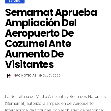
ESTADO
Semarnat Aprueba
Ampliación Del
Aeropuerto De
Cozumel Ante
Aumento De
Visitantes
NVC NOTICIAS
Oct 01, 2025
La Secretaría de Medio Ambiente y Recursos Naturales
(Semarnat) autorizó la ampliación del Aeropuerto
Internacional de Cozumel, con el objetivo de responder