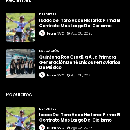
Recientes
DEPORTES
Isaac Del Toro Hace Historia: Firma El
Contrato Más Largo Del Ciclismo
Team NVC
Ago 08, 2026
EDUCACIÓN
Quintana Roo Gradúa A La Primera
Generación De Técnicos Ferroviarios
De México
Team NVC
Ago 08, 2026
Populares
DEPORTES
Isaac Del Toro Hace Historia: Firma El
Contrato Más Largo Del Ciclismo
Team NVC
Ago 08, 2026