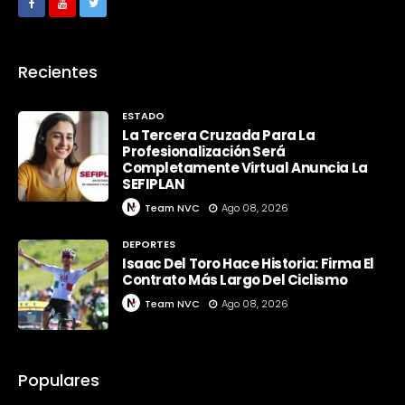
Recientes
ESTADO
La Tercera Cruzada Para La
Profesionalización Será
Completamente Virtual Anuncia La
SEFIPLAN
Team NVC
Ago 08, 2026
DEPORTES
Isaac Del Toro Hace Historia: Firma El
Contrato Más Largo Del Ciclismo
Team NVC
Ago 08, 2026
Populares