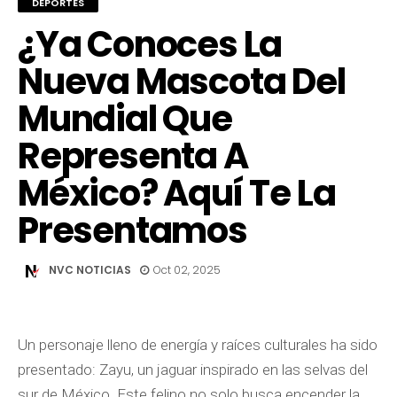
DEPORTES
¿Ya Conoces La
Nueva Mascota Del
Mundial Que
Representa A
México? Aquí Te La
Presentamos
NVC NOTICIAS
Oct 02, 2025
Un personaje lleno de energía y raíces culturales ha sido
presentado: Zayu, un jaguar inspirado en las selvas del
sur de México. Este felino no solo busca encender la