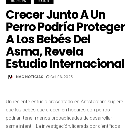
CULTURA
SALUD
Crecer Junto A Un
Perro Podría Proteger
A Los Bebés Del
Asma, Revela
Estudio Internacional
NVC NOTICIAS
Oct 06, 2025
Un reciente estudio presentado en Ámsterdam sugiere
que los bebés que crecen en hogares con perros
podrían tener menos probabilidades de desarrollar
asma infantil. La investigación, liderada por científicos