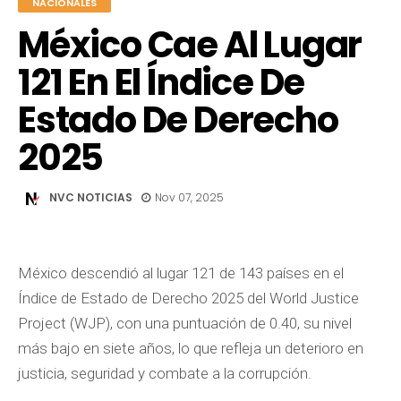
NACIONALES
México Cae Al Lugar
121 En El Índice De
Estado De Derecho
2025
NVC NOTICIAS
Nov 07, 2025
México descendió al lugar 121 de 143 países en el
Índice de Estado de Derecho 2025 del World Justice
Project (WJP), con una puntuación de 0.40, su nivel
más bajo en siete años, lo que refleja un deterioro en
justicia, seguridad y combate a la corrupción.