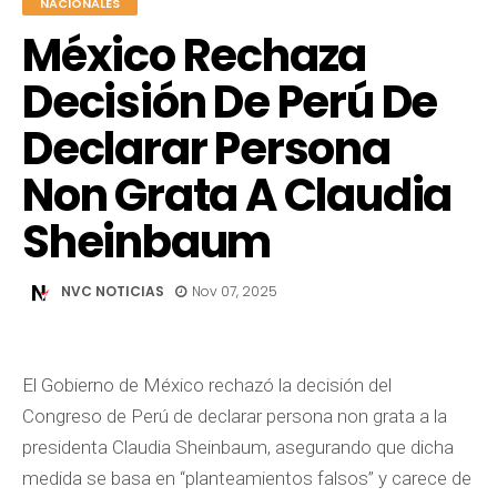
NACIONALES
México Rechaza
Decisión De Perú De
Declarar Persona
Non Grata A Claudia
Sheinbaum
NVC NOTICIAS
Nov 07, 2025
El Gobierno de México rechazó la decisión del
Congreso de Perú de declarar persona non grata a la
presidenta Claudia Sheinbaum, asegurando que dicha
medida se basa en “planteamientos falsos” y carece de