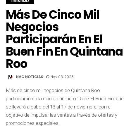
ECONOMÍA
Más De Cinco Mil
Negocios
Participarán En El
Buen Fin En Quintana
Roo
NVC NOTICIAS
Nov 08, 2025
Más de cinco mil negocios de Quintana Roo
participarán en la edición número 15 de El Buen Fin, que
se llevará a cabo del 13 al 17 de noviembre, con el
objetivo de impulsar las ventas a través de ofertas y
promociones especiales.