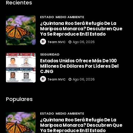
Recientes
ESTADO
MEDIO AMBIENTE
¿Quintana Roo Será Refugio De La
Mariposa Monarca? Descubren Que
Ya Se Reproduce En El Estado
Team NVC
Ago 06, 2026
SEGURIDAD
Estados Unidos Ofrece Más De 100
Millones De Dólares Por Líderes Del
CJNG
Team NVC
Ago 06, 2026
Populares
ESTADO
MEDIO AMBIENTE
¿Quintana Roo Será Refugio De La
Mariposa Monarca? Descubren Que
Ya Se Reproduce En El Estado