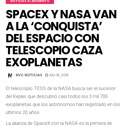
NOTICIAS AL MOMENTO
SPACEX Y NASA VAN
A LA ‘CONQUISTA’
DEL ESPACIO CON
TELESCOPIO CAZA
EXOPLANETAS
NVC NOTICIAS
Abr 18, 2018
El telescopio TESS de la NASA busca ser el sucesor
del Kepler, que descubrió casi todos los 3 mil 700
exoplanetas que los astrónomos han registrado en los
últimos 20 años.
La alianza de SpaceX con la NASA es la primera de