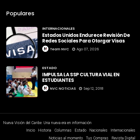
Populares
INTERNACIONALES
Estados Unidos Endurece Revisión De
Redes Sociales Para Otorgar Visas
Team NVC
Ago 07, 2026
ESTADO
IMPULSA LA SSP CULTURA VIAL EN
ESTUDIANTES
NVC NOTICIAS
Sep 12, 2018
Nueva Visión del Caribe. Una nueva era en información
Inicio
Historia
Columnas
Estado
Nacionales
Internacionales
Noticias al momento
Tus Compras
Revista Digital