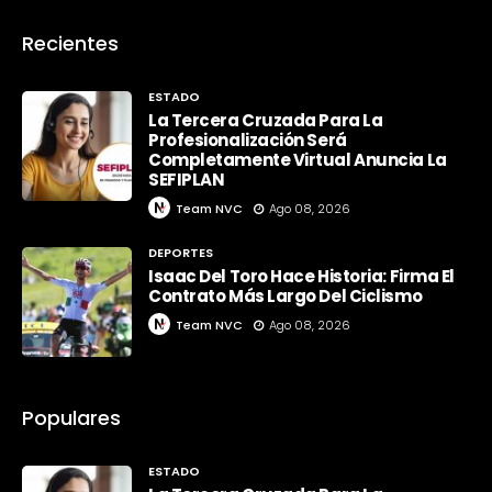
Recientes
ESTADO
La Tercera Cruzada Para La
Profesionalización Será
Completamente Virtual Anuncia La
SEFIPLAN
Team NVC
Ago 08, 2026
DEPORTES
Isaac Del Toro Hace Historia: Firma El
Contrato Más Largo Del Ciclismo
Team NVC
Ago 08, 2026
Populares
ESTADO