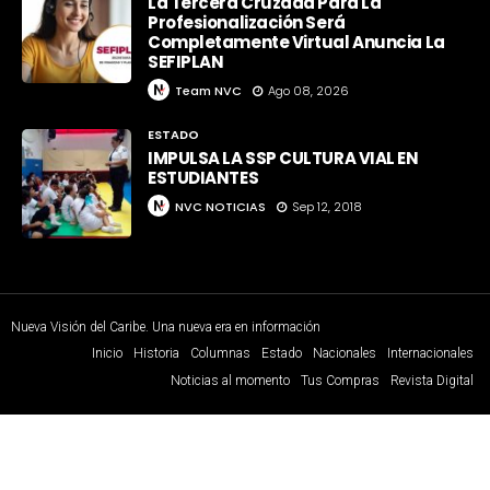
La Tercera Cruzada Para La
Profesionalización Será
Completamente Virtual Anuncia La
SEFIPLAN
Team NVC
Ago 08, 2026
ESTADO
IMPULSA LA SSP CULTURA VIAL EN
ESTUDIANTES
NVC NOTICIAS
Sep 12, 2018
Nueva Visión del Caribe. Una nueva era en información
Inicio
Historia
Columnas
Estado
Nacionales
Internacionales
Noticias al momento
Tus Compras
Revista Digital