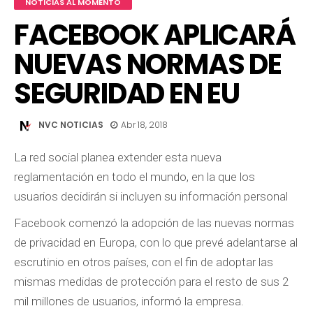
NOTICIAS AL MOMENTO
FACEBOOK APLICARÁ
NUEVAS NORMAS DE
SEGURIDAD EN EU
NVC NOTICIAS
Abr 18, 2018
La red social planea extender esta nueva
reglamentación en todo el mundo, en la que los
usuarios decidirán si incluyen su información personal
Facebook comenzó la adopción de las nuevas normas
de privacidad en Europa, con lo que prevé adelantarse al
escrutinio en otros países, con el fin de adoptar las
mismas medidas de protección para el resto de sus 2
mil millones de usuarios, informó la empresa.