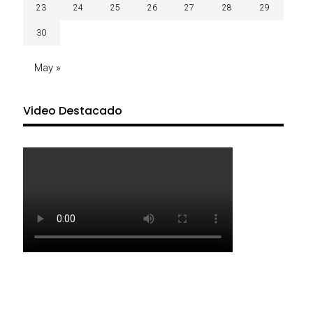
23
24
25
26
27
28
29
30
May »
Video Destacado