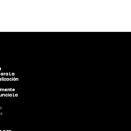
a
ara La
lización
amente
uncia La
C
26