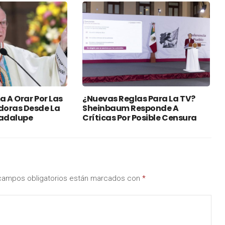
 A Orar Por Las
¿Nuevas Reglas Para La TV?
oras Desde La
Sheinbaum Responde A
uadalupe
Críticas Por Posible Censura
campos obligatorios están marcados con
*