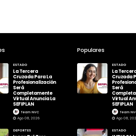
es
Populares
ESTADO
ESTADO
La Tercera
La Tercer
Cruzada Para La
Cruzada P
Profesionalización
Profesiona
Será
Será
Completamente
Complet
Virtual Anuncia La
Virtual An
SEFIPLAN
SEFIPLAN
Team NVC
Team NV
Ago 08, 2026
Ago 08, 20
DEPORTES
ESTADO