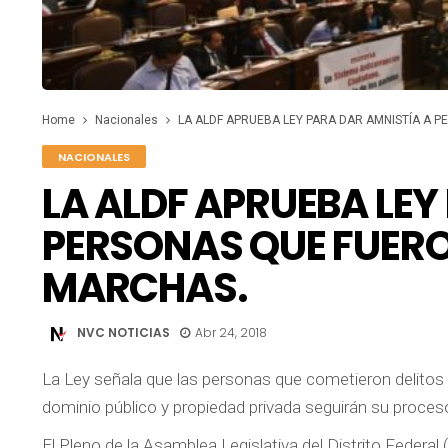
Home
Nacionales
LA ALDF APRUEBA LEY PARA DAR AMNISTÍA A 
NACIONALES
LA ALDF APRUEBA LEY
PERSONAS QUE FUERO
MARCHAS.
NVC NOTICIAS
Abr 24, 2018
La Ley señala que las personas que cometieron delitos
dominio público y propiedad privada seguirán su proceso
El Pleno de la Asamblea Legislativa del Distrito Federal