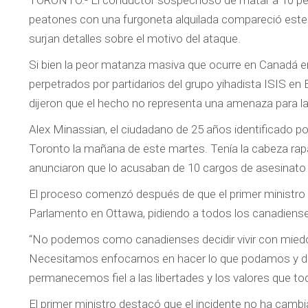
TORONTO.- El conductor sospechoso de matar a 10 perso
peatones con una furgoneta alquilada compareció este m
surjan detalles sobre el motivo del ataque.
Si bien la peor matanza masiva que ocurre en Canadá en
perpetrados por partidarios del grupo yihadista ISIS e
dijeron que el hecho no representa una amenaza para la
Alex Minassian, el ciudadano de 25 años identificado po
Toronto la mañana de este martes. Tenía la cabeza rapa
anunciaron que lo acusaban de 10 cargos de asesinato 
El proceso comenzó después de que el primer ministro Ju
Parlamento en Ottawa, pidiendo a todos los canadiense
“No podemos como canadienses decidir vivir con miedo
Necesitamos enfocarnos en hacer lo que podamos y d
permanecemos fiel a las libertades y los valores que to
El primer ministro destacó que el incidente no ha cambi