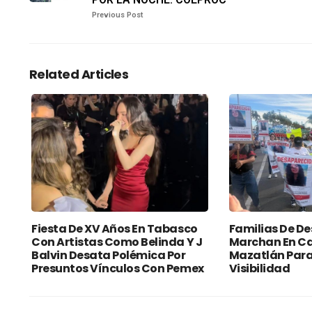
Previous Post
Related Articles
Fiesta De XV Años En Tabasco
Familias De D
Con Artistas Como Belinda Y J
Marchan En Ca
Balvin Desata Polémica Por
Mazatlán Para 
Presuntos Vínculos Con Pemex
Visibilidad