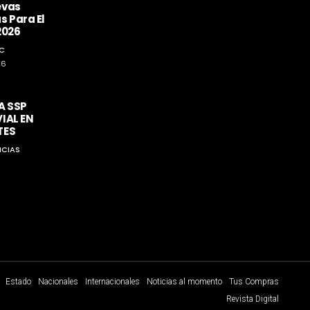
evas
s Para El
2026
C
26
A SSP
IAL EN
TES
ICIAS
Estado
Nacionales
Internacionales
Noticias al momento
Tus Compras
Revista Digital