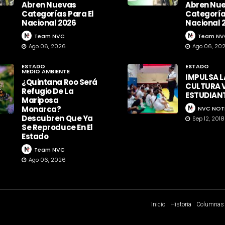
Abren Nuevas
Abren Nu
Categorías Para El
Categoría
Nacional 2026
Nacional 
Team NVC
Team NV
Ago 06, 2026
Ago 06, 20
ESTADO
ESTADO
MEDIO AMBIENTE
IMPULSA L
¿Quintana Roo Será
CULTURA V
Refugio De La
ESTUDIAN
Mariposa
Monarca?
NVC NOT
Descubren Que Ya
Sep 12, 2018
Se Reproduce En El
Estado
Team NVC
Ago 06, 2026
Inicio
Historia
Columnas