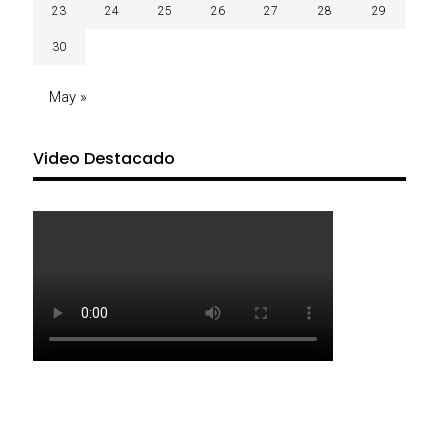
23
24
25
26
27
28
29
30
May »
Video Destacado