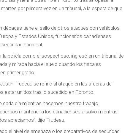
nas y herir a otras 15 en Toronto tras atropellar a
artes por primera vez en un tribunal, a la espera de que
 décadas tiene el sello de otros ataques con vehículos
n Europa y Estados Unidos, funcionarios canadienses
 seguridad nacional.
r la policía como el sospechoso, ingresó en un tribunal de
da y miraba hacia el suelo cuando los fiscales
en primer grado.
stin Trudeau se refirió al ataque en las afueras del
s estar unidos tras lo sucedido en Toronto.
 cada día mientras hacemos nuestro trabajo.
ebemos mantener a los canadienses a salvo mientras
dos apreciamos”, dijo Trudeau.
ado el nivel de amenaza o los preparativos de seguridad