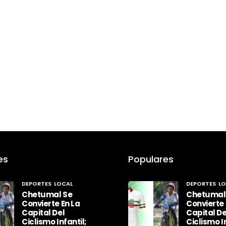
es
Populares
DEPORTES
LOCAL
DEPORTES
LO
Chetumal Se
Chetumal
Convierte En La
Convierte 
Capital Del
Capital De
Ciclismo Infantil;
Ciclismo In