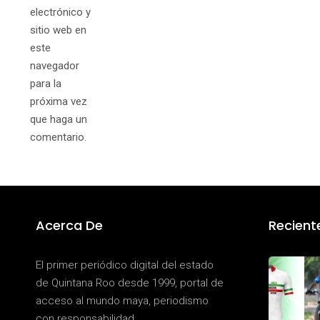
electrónico y
sitio web en
este
navegador
para la
próxima vez
que haga un
comentario.
Acerca De
Recient
El primer periódico digital del estado
de Quintana Roo desde 1999, portal de
acceso al mundo maya, periodismo
con responsabilidad.