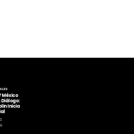
ALES
Y México
 Diálogo:
lin Inicia
ial
C
26