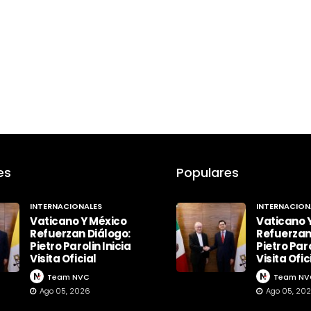
es
Populares
INTERNACIONALES
INTERNACION
Vaticano Y México
Vaticano 
Refuerzan Diálogo:
Refuerzan
Pietro Parolin Inicia
Pietro Paro
Visita Oficial
Visita Ofic
Team NVC
Team NV
Ago 05, 2026
Ago 05, 20