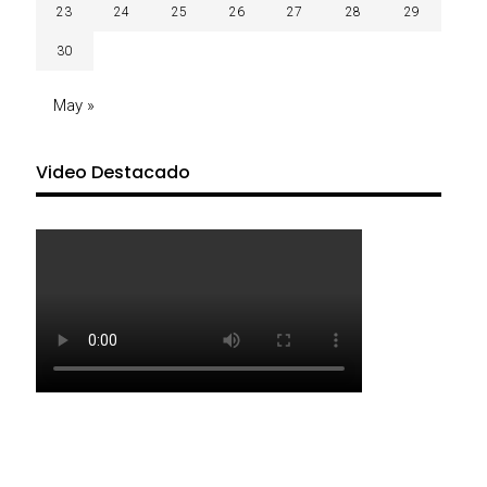
23
24
25
26
27
28
29
30
May »
Video Destacado