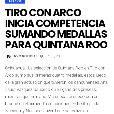
ESTADO
TIRO CON ARCO
INICIA COMPETENCIA
SUMANDO MEDALLAS
PARA QUINTANA ROO
NVC NOTICIAS
Jun 08, 2018
Chihuahua.- La selección de Quintana Roo en Tiro con
Arco sumó sus primeras cuatro medallas, estos luego
de la gran actuación que tuvieron los cancunenses Ana
Laura Vázquez Saucedo quien ganó tres preseas,
mientras que Emiliano Marqueda se quedó con un
bronce en el primer día de acciones en la Olimpiada
Nacional y Nacional Juvenil que se realiza en