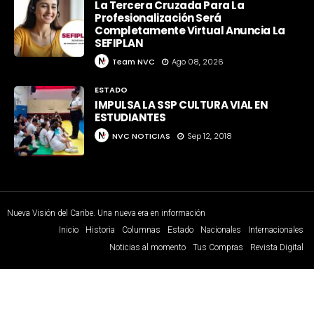
La Tercera Cruzada Para La
Profesionalización Será
Completamente Virtual Anuncia La
SEFIPLAN
Team NVC
Ago 08, 2026
ESTADO
IMPULSA LA SSP CULTURA VIAL EN
ESTUDIANTES
NVC NOTICIAS
Sep 12, 2018
Nueva Visión del Caribe. Una nueva era en información
Inicio
Historia
Columnas
Estado
Nacionales
Internacionales
Noticias al momento
Tus Compras
Revista Digital