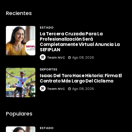
Recientes
ESTADO
La Tercera Cruzada Para La
Profesionalización Será
Completamente Virtual Anuncia La
SEFIPLAN
Team NVC
Ago 08, 2026
DEPORTES
Isaac Del Toro Hace Historia: Firma El
Contrato Más Largo Del Ciclismo
Team NVC
Ago 08, 2026
Populares
ESTADO