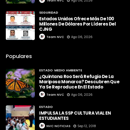
Team NVC
Ago 06, 2026
SEGURIDAD
Estados Unidos Ofrece Más De 100
Millones De Dólares Por Líderes Del
CJNG
Team NVC
Ago 06, 2026
Populares
ESTADO
MEDIO AMBIENTE
¿Quintana Roo Será Refugio De La
Mariposa Monarca? Descubren Que
Ya Se Reproduce En El Estado
Team NVC
Ago 06, 2026
ESTADO
IMPULSA LA SSP CULTURA VIAL EN
ESTUDIANTES
NVC NOTICIAS
Sep 12, 2018