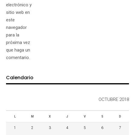
electrónico y
sitio web en
este
navegador
para la
próxima vez
que haga un
comentario.
Calendario
OCTUBRE 2018
L
M
X
J
V
S
D
1
2
3
4
5
6
7