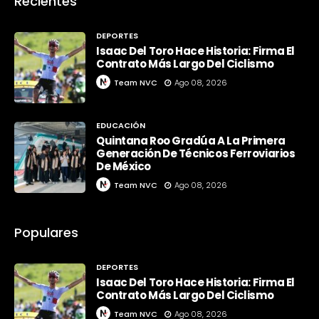
Recientes
DEPORTES
Isaac Del Toro Hace Historia: Firma El
Contrato Más Largo Del Ciclismo
Team NVC
Ago 08, 2026
EDUCACIÓN
Quintana Roo Gradúa A La Primera
Generación De Técnicos Ferroviarios
De México
Team NVC
Ago 08, 2026
Populares
DEPORTES
Isaac Del Toro Hace Historia: Firma El
Contrato Más Largo Del Ciclismo
Team NVC
Ago 08, 2026