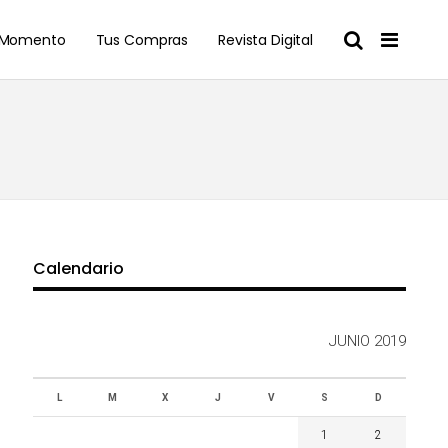
l Momento
Tus Compras
Revista Digital
Calendario
JUNIO 2019
L
M
X
J
V
S
D
1
2