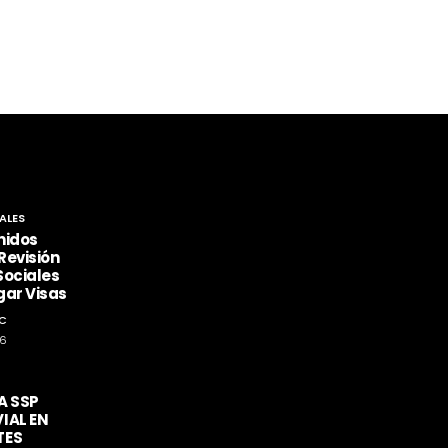
ALES
nidos
Revisión
Sociales
gar Visas
C
26
A SSP
IAL EN
TES