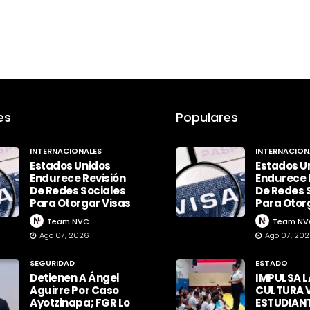
es
Populares
INTERNACIONALES
INTERNACION
Estados Unidos
Estados U
Endurece Revisión
Endurece 
De Redes Sociales
De Redes 
Para Otorgar Visas
Para Otor
Team NVC
Team NV
Ago 07, 2026
Ago 07, 20
SEGURIDAD
ESTADO
Detienen A Ángel
IMPULSA L
Aguirre Por Caso
CULTURA V
Ayotzinapa; FGR Lo
ESTUDIAN