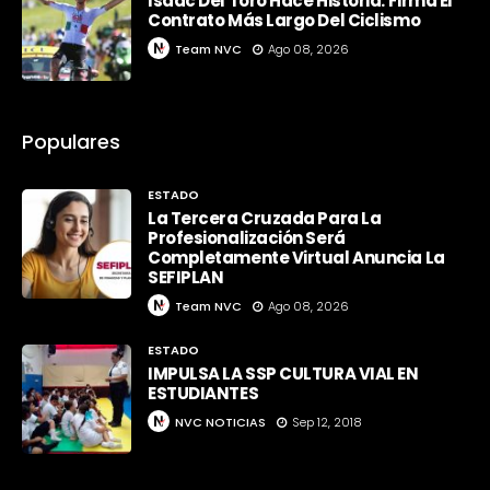
Isaac Del Toro Hace Historia: Firma El
Contrato Más Largo Del Ciclismo
Team NVC
Ago 08, 2026
Populares
ESTADO
La Tercera Cruzada Para La
Profesionalización Será
Completamente Virtual Anuncia La
SEFIPLAN
Team NVC
Ago 08, 2026
ESTADO
IMPULSA LA SSP CULTURA VIAL EN
ESTUDIANTES
NVC NOTICIAS
Sep 12, 2018