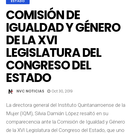
ESTADO
COMISIÓN DE
IGUALDAD Y GÉNERO
DE LA XVI
LEGISLATURA DEL
CONGRESO DEL
ESTADO
NVC NOTICIAS
Oct 30, 2019
La directora general del Instituto Quintanarroense de la
Mujer (IQM), Silvia Damián López resaltó en su
comparecencia ante la Comisión de Igualdad y Género
de la XVI Legislatura del Congreso del Estado, que uno