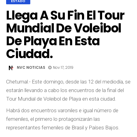
ESTADO
Llega A Su Fin El Tour
Mundial De Voleibol
De Playa En Esta
Ciudad.
NVC NOTICIAS
Nov 17, 2019
Chetumal.- Este domingo, desde las 12 del mediodía, se
estarán llevando a cabo los encuentros de la final del
Tour Mundial de Voleibol de Playa en esta ciudad.
Habrá dos encuentros varoniles e igual número de
femeniles, el primero lo protagonizarán las
representantes femeniles de Brasil y Países Bajos.