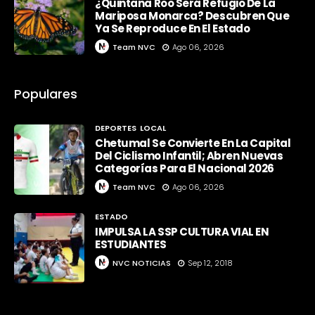
¿Quintana Roo Será Refugio De La
Mariposa Monarca? Descubren Que
Ya Se Reproduce En El Estado
Team NVC
Ago 06, 2026
Populares
DEPORTES
LOCAL
Chetumal Se Convierte En La Capital
Del Ciclismo Infantil; Abren Nuevas
Categorías Para El Nacional 2026
Team NVC
Ago 06, 2026
ESTADO
IMPULSA LA SSP CULTURA VIAL EN
ESTUDIANTES
NVC NOTICIAS
Sep 12, 2018