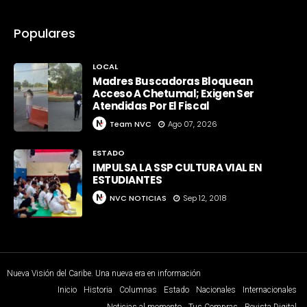
Populares
LOCAL
Madres Buscadoras Bloquean
Acceso A Chetumal; Exigen Ser
Atendidas Por El Fiscal
Team NVC
Ago 07, 2026
ESTADO
IMPULSA LA SSP CULTURA VIAL EN
ESTUDIANTES
NVC NOTICIAS
Sep 12, 2018
Nueva Visión del Caribe. Una nueva era en información
Inicio
Historia
Columnas
Estado
Nacionales
Internacionales
Noticias al momento
Tus Compras
Revista Digital