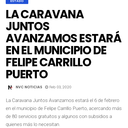
ESTADO
LA CARAVANA
JUNTOS
AVANZAMOS ESTARÁ
EN EL MUNICIPIO DE
FELIPE CARRILLO
PUERTO
NVC NOTICIAS
Feb 03, 2020
La Caravana Juntos Avanzamos estará el 6 de febrero
en el municipio de Felipe Carrillo Puerto, acercando más
de 80 servicios gratuitos y algunos con subsidios a
quienes más lo necesitan.