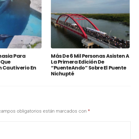
nasia Para
Más De 6 Mil Personas Asisten A
 Que
La Primera Edición De
 Cautiverio En
“PuenteAndo” Sobre El Puente
Nichupté
campos obligatorios están marcados con
*