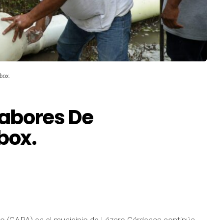
box.
abores De
box.