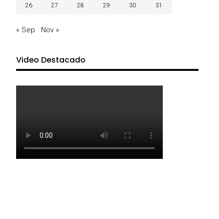
26
27
28
29
30
31
« Sep
Nov »
Video Destacado