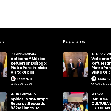
es
Populares
INTERNACIONALES
INTERNACION
Vaticano Y México
Vaticano 
Refuerzan Diálogo:
Refuerzan
Pietro Parolin Inicia
Pietro Paro
Visita Oficial
Visita Ofic
Team NVC
Team NV
Ago 05, 2026
Ago 05, 20
ENTRETENIMIENTO
ESTADO
Spider-Man Rompe
IMPULSA L
Récords: Recauda
CULTURA V
932 Millones De
ESTUDIAN