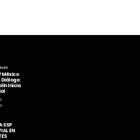
ALES
Y México
 Diálogo:
lin Inicia
ial
C
26
A SSP
IAL EN
TES