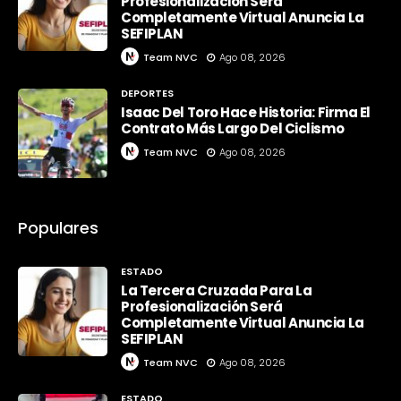
Profesionalización Será
Completamente Virtual Anuncia La
SEFIPLAN
Team NVC
Ago 08, 2026
DEPORTES
Isaac Del Toro Hace Historia: Firma El
Contrato Más Largo Del Ciclismo
Team NVC
Ago 08, 2026
Populares
ESTADO
La Tercera Cruzada Para La
Profesionalización Será
Completamente Virtual Anuncia La
SEFIPLAN
Team NVC
Ago 08, 2026
ESTADO