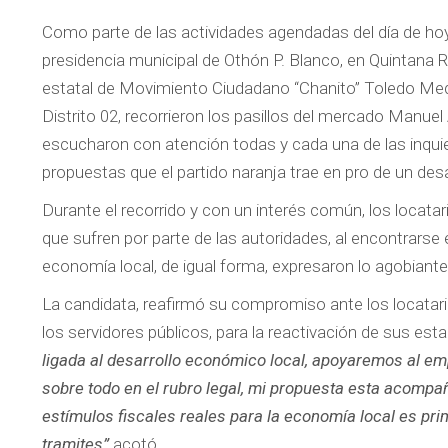
Como parte de las actividades agendadas del día de hoy
presidencia municipal de Othón P. Blanco, en Quintana 
estatal de Movimiento Ciudadano “Chanito” Toledo Medin
Distrito 02, recorrieron los pasillos del mercado Manu
escucharon con atención todas y cada una de las inquiet
propuestas que el partido naranja trae en pro de un des
Durante el recorrido y con un interés común, los locat
que sufren por parte de las autoridades, al encontrarse
economía local, de igual forma, expresaron lo agobiante 
La candidata, reafirmó su compromiso ante los locatar
los servidores públicos, para la reactivación de sus est
ligada al desarrollo económico local, apoyaremos al em
sobre todo en el rubro legal, mi propuesta esta acompañ
estímulos fiscales reales para la economía local es primor
tramites”
acotó.