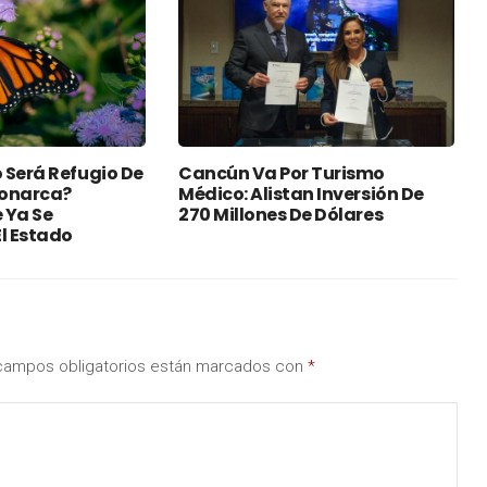
 Será Refugio De
Cancún Va Por Turismo
Monarca?
Médico: Alistan Inversión De
 Ya Se
270 Millones De Dólares
l Estado
campos obligatorios están marcados con
*