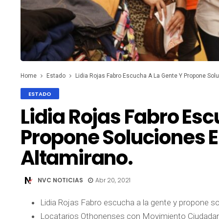
Home
Estado
Lidia Rojas Fabro Escucha A La Gente Y Propone Sol
ESTADO
Lidia Rojas Fabro Esc
Propone Soluciones 
Altamirano.
NVC NOTICIAS
Abr 20, 2021
Lidia Rojas Fabro escucha a la gente y propone s
Locatarios Othonenses con Movimiento Ciudada