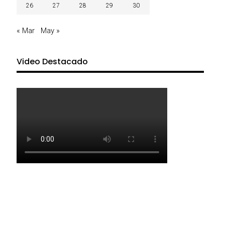
26
27
28
29
30
« Mar
May »
Video Destacado