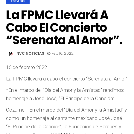
ESTADO
La FPMC Llevará A
Cabo El Concierto
“Serenata Al Amor”.
NVC NOTICIAS
Feb 16, 2022
16 de febrero 2022.
La FPMC llevará a cabo el concierto “Serenata al Amor”
*En el marco del “Día del Amor y la Amistad” rendimos
homenaje a José José, “El Príncipe de la Canción”
Cozumel.- En el marco del “Día del Amor y la Amistad” y
como un homenaje al cantante mexicano José José
“El Príncipe de la Canción”, la Fundación de Parques y