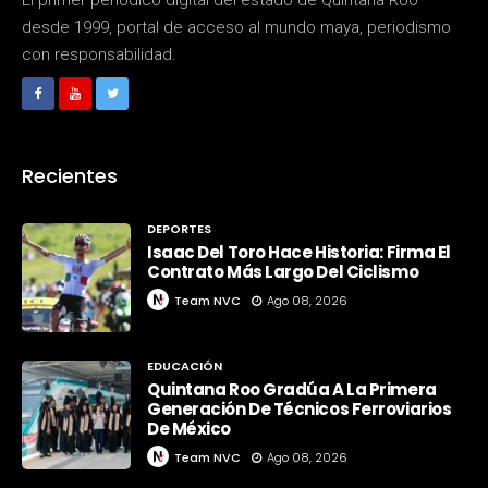
El primer periódico digital del estado de Quintana Roo
desde 1999, portal de acceso al mundo maya, periodismo
con responsabilidad.
Recientes
DEPORTES
Isaac Del Toro Hace Historia: Firma El
Contrato Más Largo Del Ciclismo
Team NVC
Ago 08, 2026
EDUCACIÓN
Quintana Roo Gradúa A La Primera
Generación De Técnicos Ferroviarios
De México
Team NVC
Ago 08, 2026