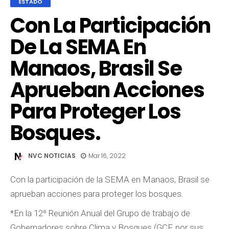
ESTADO
Con La Participación
De La SEMA En
Manaos, Brasil Se
Aprueban Acciones
Para Proteger Los
Bosques.
NVC NOTICIAS
Mar 16, 2022
Con la participación de la SEMA en Manaos, Brasil se
aprueban acciones para proteger los bosques.
*En la 12ª Reunión Anual del Grupo de trabajo de
Gobernadores sobre Clima y Bosques (GCF, por sus